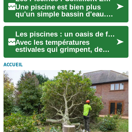
Une piscine est bien plus
qu'un simple bassin d'eau.
C'est un véritable havre de
paix, un espace de détente et
Les piscines : un oasis de fraîcheur pour votre jardin
de loi...
Avec les températures
estivales qui grimpent, de
plus en plus de propriétaires
rêvent d'installer une piscine
ACCUEIL
dans le...