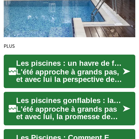
PLUS
Les piscines : un havre de fraîcheur et de détente pour votre jardin
L'été approche à grands pas,
et avec lui la perspective de
journées chaudes et
ensoleillées. Quoi de mieux
Les piscines gonflables : la solution idéale pour un été rafraîchissant
pour profi...
L'été approche à grands pas
et avec lui, la promesse de
journées chaudes et
ensoleillées. Que diriez-vous
Les Piscines : Comment Embellir Votre Petit Jardin ou Espace Extérieur
de transfor...