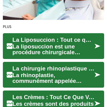
PLUS
La Liposuccion : Tout ce que vous devez savoir
La liposuccion est une
procédure chirurgicale
populaire visant à éliminer
l'excès de graisse corporelle.
La chirurgie rhinoplastique : tout ce que vous devez savoir
Cette techni...
La rhinoplastie,
communément appelée
"chirurgie du nez", est l'une
des interventions esthétiques
Les Crèmes : Tout Ce Que Vous Devez Savoir
les plus courantes d...
Les crèmes sont des produits