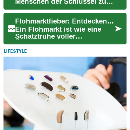
Menschen der Schlüssel zu
einem selbstbestimmten
Leben in den eigenen vier
Flohmarktfieber: Entdecken Sie Schätze und Schnäppchen
Wänden. Dies...
Ein Flohmarkt ist wie eine
Schatztruhe voller
Überraschungen. Ob Sie auf
der Suche nach Vintage-
LIFESTYLE
Kleidung, Sammlerstüc...