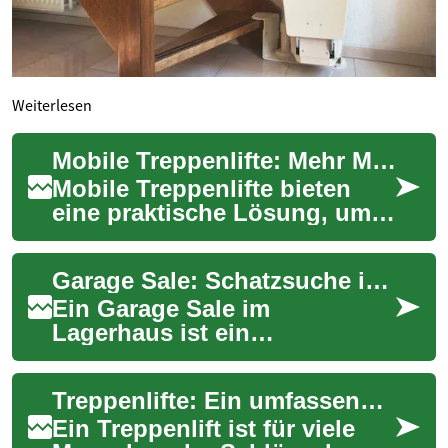
Weiterlesen
Mobile Treppenlifte: Mehr Mobilität, flexibel & sicher
Mobile Treppenlifte bieten
eine praktische Lösung, um
Stufen im eigenen Zuhause
sicher und komfortabel zu
Garage Sale: Schatzsuche im Lagerhaus - Entdecken Sie unschlagbare Schnäppchen
überwinden....
Ein Garage Sale im
Lagerhaus ist ein
aufregendes
Einkaufserlebnis, das
Treppenlifte: Ein umfassender Leitfaden für mehr Mobilität zu Hause
Schnäppchenjäger und
Liebhaber einzigartiger F...
Ein Treppenlift ist für viele