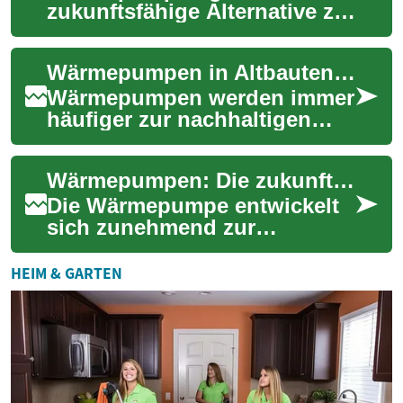
zukunftsfähige Alternative zu
fossilen Heizsystemen: Sie
nutzen Außenluft, Erdreich
Wärmepumpen in Altbauten: Effizient sanieren und heizen
oder Grund...
Wärmepumpen werden immer
häufiger zur nachhaltigen
Heizlösung – auch bei
Altbausanierungen. Dieser
Wärmepumpen: Die zukunftssichere Heizungstechnologie für Neu- und Altbauten
Text erklärt, welc...
Die Wärmepumpe entwickelt
sich zunehmend zur
bevorzugten Heizungslösung
in Deutschland. Diese
HEIM & GARTEN
innovative Technologie ...