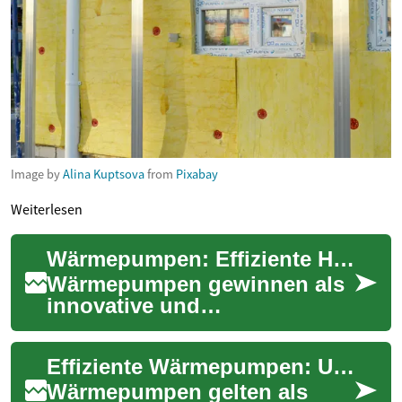
Image by
Alina Kuptsova
from
Pixabay
Weiterlesen
Wärmepumpen: Effiziente Heiztechnologie für moderne Gebäude
Wärmepumpen gewinnen als
innovative und
umweltfreundliche
Heiztechnologie zunehmend
Effiziente Wärmepumpen: Umweltfreundlich & sparsam
an Bedeutung. Diese
fortschrittli...
Wärmepumpen gelten als