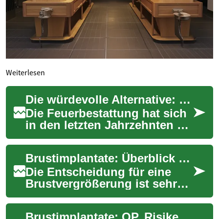
Weiterlesen
Die würdevolle Alternative: Ein umfassender Leitfaden zur Feuerbestattung
Die Feuerbestattung hat sich
in den letzten Jahrzehnten zu
einer der häufigsten
Bestattungsformen in
Brustimplantate: Überblick zu OP, Risiken und Kosten
Deutschland entw...
Die Entscheidung für eine
Brustvergrößerung ist sehr
persönlich und sollte gut
informiert getroffen werden.
Brustimplantate: OP, Risiken und Kosten im Überblick
Dieser Be...