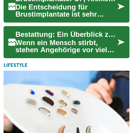
Die Entscheidung für
Brustimplantate ist sehr
individuell und sollte gut
informiert getroffen werden.
Bestattung: Ein Überblick zu Einäscherung, Urne, Friedhof und Kosten
Dieser Beitrag ...
Wenn ein Mensch stirbt,
stehen Angehörige vor vielen
Entscheidungen:
Bestattungsart, Auswahl
LIFESTYLE
einer Urne, Friedhofspla...