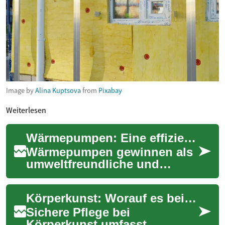
Image by
Alina Kuptsova
from
Pixabay
Weiterlesen
Wärmepumpen: Eine effiziente Heizlösung für Altbauten
Wärmepumpen gewinnen als
umweltfreundliche und
energieeffiziente Heizlösung
zunehmend an Bedeutung.
Körperkunst: Worauf es bei sicherer Pflege ankommt
Besonders im Bere...
Sichere Pflege bei
Körperkunst umfasst