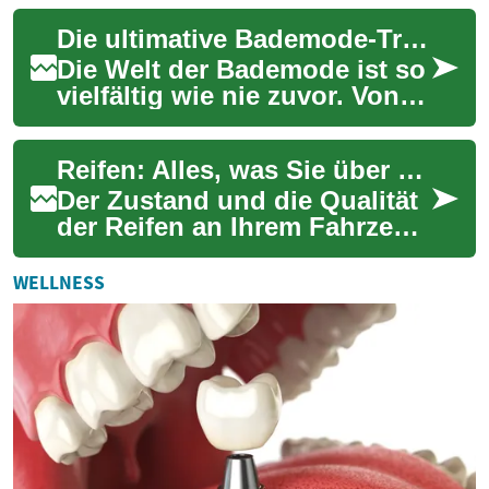
Entscheidung: Wann ist der
Die ultimative Bademode-Trends für die moderne Frau
richtige...
Die Welt der Bademode ist so
vielfältig wie nie zuvor. Von
klassischen Einteilern bis hin
zu trendigen Bikinis bietet...
Reifen: Alles, was Sie über Sommerreifen, Winterreifen und Ganzjahresreifen wissen müssen
Der Zustand und die Qualität
der Reifen an Ihrem Fahrzeug
sind entscheidend für Ihre
Sicherheit auf der Straße.
WELLNESS
Reife...