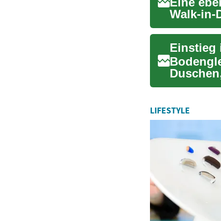
Eine ebe
Walk-in-
praktisch
Bodengle
Duschen,
moderne
LIFESTYLE