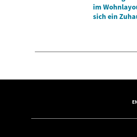
im Wohnlayou
sich ein Zuha
E