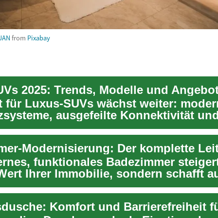
UAN
from
Pixabay
Vs 2025: Trends, Modelle und Angebo
t für Luxus-SUVs wächst weiter: moder
zsysteme, ausgefeilte Konnektivität un
rid-Opt...
rnes, funktionales Badezimmer steigert
Wert Ihrer Immobilie, sondern schafft a
.