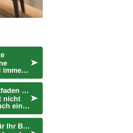
te
ne
d immer
Badezimmer-Modernisierung: Der komplette Leitfaden für Ihre Traumbad-Renovierung
 nicht
uch einen
Einstiegsdusche: Komfort und Barrierefreiheit für Ihr Badezimmer