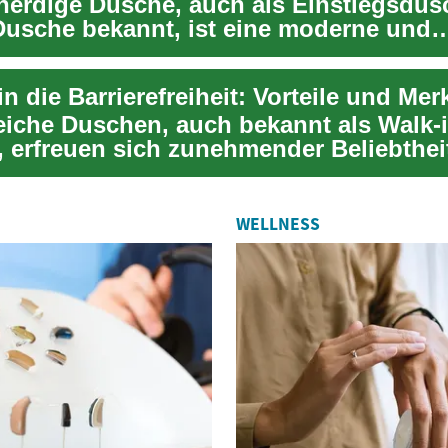
nerdige Dusche, auch als Einstiegsdus
Dusche bekannt, ist eine moderne und
e Alterna...
iche Duschen, auch bekannt als Walk-i
 erfreuen sich zunehmender Beliebtheit
n Badezimmern...
WELLNESS