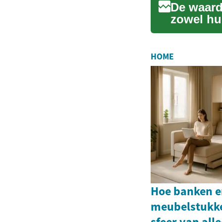
De waard
zowel hu
plan ben.
HOME
Hoe banken e
meubelstukk
sfeer van all