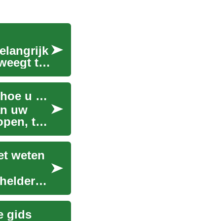
elangrijk
weegt te
De waarde van uw huis: Belangrijke factoren en hoe u deze kunt beïnvloeden
an uw
open, te
et weten
 helder
e gids