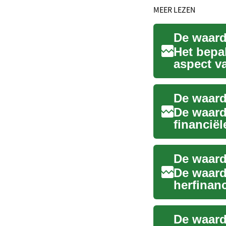
MEER LEZEN
De waard
Het bepa
aspect v
verkop...
De waard
financiël
herfina...
De waard
De waard
herfinanc
uit hoe 
De waard