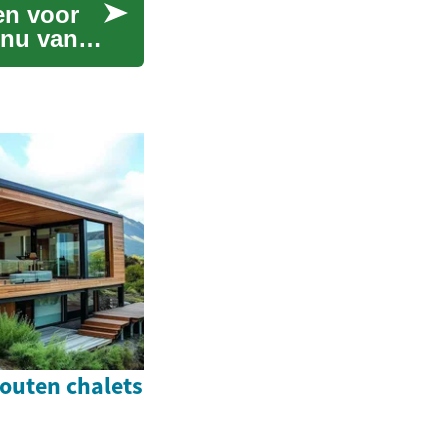
en voor
 nu van
houten chalets