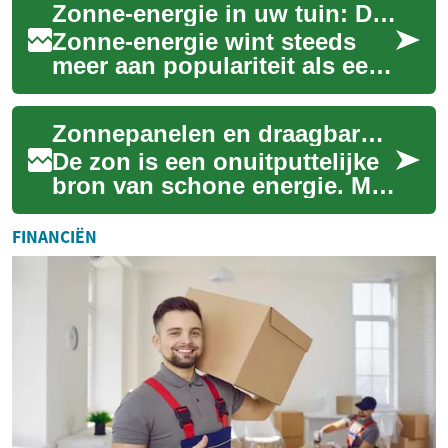
Zonne-energie in uw tuin: Draagbare systemen voor duurzame kracht
praktische oplo...
Zonne-energie wint steeds
meer aan populariteit als een
schone en hernieuwbare
energiebron. Met de
Zonnepanelen en draagbare systemen: Energie voor huis en tuin
ontwikkeling van d...
De zon is een onuitputtelijke
bron van schone energie. Met
de juiste technologie kunnen
we deze energie opvangen en
FINANCIËN
g...