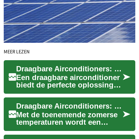
MEER LEZEN
Draagbare Airconditioners: De Complete Gids voor Mobiele Verkoeling
Een draagbare airconditioner
biedt de perfecte oplossing
voor wie flexibele koeling
zoekt zonder vaste installatie.
Draagbare Airconditioners: Een Complete Gids voor Comfort Tijdens Warme Dagen
D...
Met de toenemende zomerse
temperaturen wordt een
draagbare airconditioner
steeds vaker gezien als een