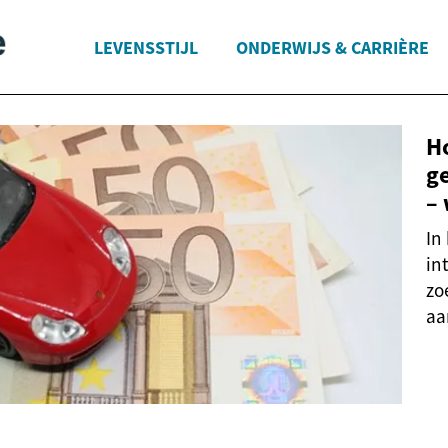
LEVENSSTIJL
ONDERWIJS & CARRIÈRE
H
g
–
In
in
zo
aa