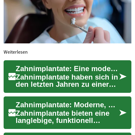
Weiterlesen
Zahnimplantate: Eine moderne Lösung für dauerhaft schöne Zähne
Zahnimplantate haben sich in
den letzten Jahren zu einer
beliebten und effektiven
Methode entwickelt, um
Zahnimplantate: Moderne, dauerhafte Lösung für verlorene Zähne
fehlende Zäh...
Zahnimplantate bieten eine
langlebige, funktionell
hochwertige Alternative zu
herkömmlichem Zahnersatz.