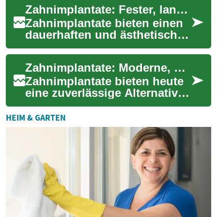
Zahnimplantate: Fester, langlebiger Ersatz für Zähne
Sie werden fe...
Zahnimplantate bieten einen
dauerhaften und ästhetischen
Weg, verlorene Zähne zu
ersetzen. Verankert im
Zahnimplantate: Moderne, dauerhafte Lösung für Zähne
Kieferknochen...
Zahnimplantate bieten heute
eine zuverlässige Alternative
zu Brücken oder
herausnehmbarem
HEIM & GARTEN
Zahnersatz: Sie ersetzen fe...