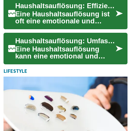
Haushaltsauflösung: Effizient und stressfrei den Haushalt auflösen
Todesfall in der Fami...
Eine Haushaltsauflösung ist
oft eine emotionale und
herausfordernde Aufgabe. Ob
nach einem Todesfall, Umzug
Haushaltsauflösung: Umfassender Leitfaden für eine stressfreie Räumung
oder einf...
Eine Haushaltsauflösung
kann eine emotional und
logistisch herausfordernde
Aufgabe sein. Ob nach einem
LIFESTYLE
Todesfall, bei...