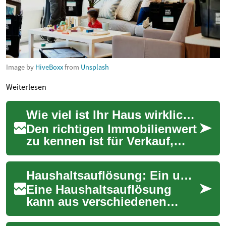
Image by
HiveBoxx
from
Unsplash
Weiterlesen
Wie viel ist Ihr Haus wirklich wert? Komplett-Guide
Den richtigen Immobilienwert
zu kennen ist für Verkauf,
Refinanzierung oder Planung
unverzichtbar. Dieser
Haushaltsauflösung: Ein umfassender Leitfaden für eine stressfreie Räumung
Leitfaden e...
Eine Haushaltsauflösung
kann aus verschiedenen
Gründen notwendig werden -
sei es ein Umzug, ein