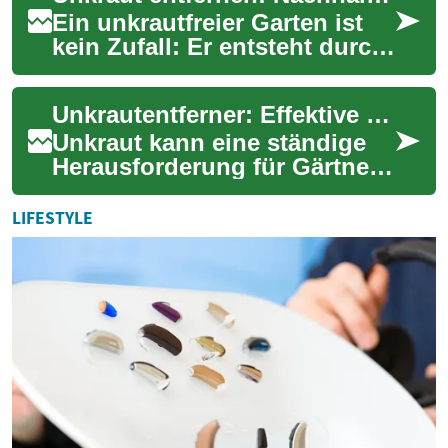
Ein unkrautfreier Garten ist
kein Zufall: Er entsteht durch
die richtige Mischung aus
Vorbeugung, Pflege und
Unkrautentferner: Effektive Lösungen für Ihren Garten und Ihre Wege
gezielte...
Unkraut kann eine ständige
Herausforderung für Gärtner
und Hausbesitzer sein. Es
wächst hartnäckig zwischen
LIFESTYLE
Pflasters...