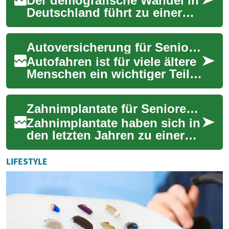
Der demografische Wandel in
Deutschland führt zu einer
steigenden Nachfrage nach
qualifizierten Pflegediensten
Autoversicherung für Senioren: Was Sie wissen müssen
und Be...
Autofahren ist für viele ältere
Menschen ein wichtiger Teil
ihrer Unabhängigkeit und
Mobilität. Mit zunehmendem
Zahnimplantate für Senioren: Alles, was Sie wissen müssen
Alter...
Zahnimplantate haben sich in
den letzten Jahren zu einer
beliebten Lösung für
fehlende Zähne entwickelt,
LIFESTYLE
insbesondere...