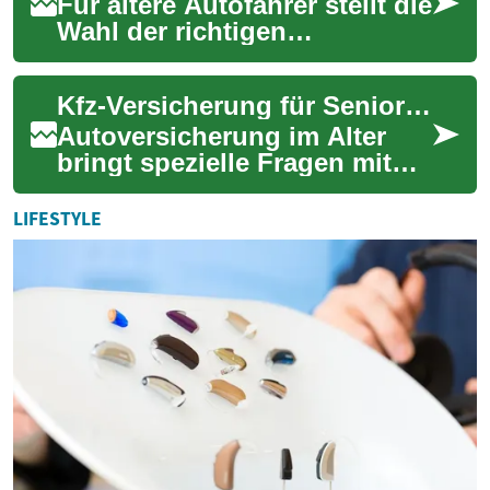
Für ältere Autofahrer stellt die
Wahl der richtigen
Autoversicherung besondere
Anforderungen. Dieser
Kfz-Versicherung für Senioren: Ratgeber & praktische Tipps
Ratgeber erklärt...
Autoversicherung im Alter
bringt spezielle Fragen mit
sich: Welche Leistungen sind
wichtig, wie wirken sich
LIFESTYLE
Gesundhei...