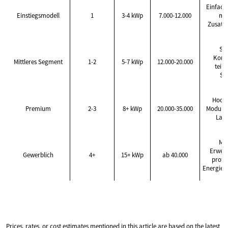
Einfach
Einstiegsmodell
1
3-4 kWp
7.000-12.000
mi
Zusatz
Sta
Konst
Mittleres Segment
1-2
5-7 kWp
12.000-20.000
teilw
Sp
Hoche
Premium
2-3
8+ kWp
20.000-35.000
Module, 
Lade
Mo
Erweit
Gewerblich
4+
15+ kWp
ab 40.000
profes
Energie
Prices, rates, or cost estimates mentioned in this article are based on the latest