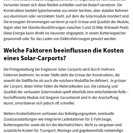
Varianten lassen sich diese flexibel aufstellen und bei Bedarf versetzen. Die
Konstruktion besteht typischerweise aus einem leichten, aber stabilen Rahmen
aus Aluminium oder verzinktem Stahl, auf dem die Solarmodule montiert sind.
Die erzeugten Strommengen variieren je nach Grösse und Qualität der Module,
liegen aber bei Standardausführungen zwischen 3 und 10 kWp (Kilowatt-Peak).
Diese Energie kann direkt ins Hausnetz eingespeist, in einem Batteriespeicher
gesammelt oder für das Laden von Elektrofahrzeugen genutzt werden.
Welche Faktoren beeinflussen die Kosten
eines Solar-Carports?
Die Preisgestaltung bei tragbaren Solar-Carports wird durch mehrere
Faktoren bestimmt. An erster Stelle steht die Grösse der Konstruktion, die
sowohl die Stellfläche als auch die nutzbare Modulfläche definiert. Je grösser
der Carport, desto höher fallen die Materialkosten aus. Die Leistung und
Qualität der verbauten Solarmodule spielt ebenfalls eine entscheidende Rolle –
hocheffiziente Module mit längerer Garantiezeit sind in der Anschaffung
teurer, amortisieren sich jedoch oft schneller.
Weitere Kostenfaktoren umfassen das Befestigungssystem, eventuelle
Zusatzausstattungen wie integrierte Ladestationen für E-Fahrzeuge,
Batteriespeicher sowie die Art des Wechselrichters. Nicht zu vergessen sind
zusätzliche Kosten für Transport, Montage und gegebenenfalls notwendige