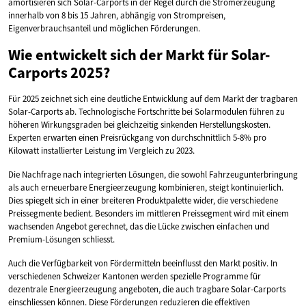
amortisieren sich Solar-Carports in der Regel durch die Stromerzeugung
innerhalb von 8 bis 15 Jahren, abhängig von Strompreisen,
Eigenverbrauchsanteil und möglichen Förderungen.
Wie entwickelt sich der Markt für Solar-
Carports 2025?
Für 2025 zeichnet sich eine deutliche Entwicklung auf dem Markt der tragbaren
Solar-Carports ab. Technologische Fortschritte bei Solarmodulen führen zu
höheren Wirkungsgraden bei gleichzeitig sinkenden Herstellungskosten.
Experten erwarten einen Preisrückgang von durchschnittlich 5-8% pro
Kilowatt installierter Leistung im Vergleich zu 2023.
Die Nachfrage nach integrierten Lösungen, die sowohl Fahrzeugunterbringung
als auch erneuerbare Energieerzeugung kombinieren, steigt kontinuierlich.
Dies spiegelt sich in einer breiteren Produktpalette wider, die verschiedene
Preissegmente bedient. Besonders im mittleren Preissegment wird mit einem
wachsenden Angebot gerechnet, das die Lücke zwischen einfachen und
Premium-Lösungen schliesst.
Auch die Verfügbarkeit von Fördermitteln beeinflusst den Markt positiv. In
verschiedenen Schweizer Kantonen werden spezielle Programme für
dezentrale Energieerzeugung angeboten, die auch tragbare Solar-Carports
einschliessen können. Diese Förderungen reduzieren die effektiven