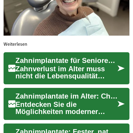
Weiterlesen
Zahnimplantate für Senioren: Sicher und lebensnah
Zahnverlust im Alter muss
nicht die Lebensqualität
einschränken.
Zahnimplantate bieten älteren
Zahnimplantate im Alter: Chancen und Herausforderungen
Menschen eine langlebi...
Entdecken Sie die
Möglichkeiten moderner
Zahnimplantate für Senioren.
Von verbesserten
Zahnimplantate: Fester, natürlicher Zahnersatz
Kaufunktionen bis hin zu