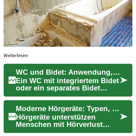
Weiterlesen
WC und Bidet: Anwendung, Hygiene und Dusch‑WC
Ein WC mit integriertem Bidet
oder ein separates Bidet
verändert die tägliche
Körperpflege, indem Wasser
Moderne Hörgeräte: Typen, Kosten & Pflege im Überblick
statt aussch...
Hörgeräte unterstützen
Menschen mit Hörverlust
dabei, besser zu hören, sich