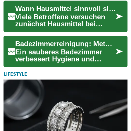
sicherer zu fühlen und am
Wann Hausmittel sinnvoll sind und wann professionelle Versorgung nötig wird
Alltag teilzune...
Viele Betroffene versuchen
zunächst Hausmittel bei
Nagelpilz. Dieser kurze
Überblick erläutert, unter
Badezimmerreinigung: Methoden, Schutz und Kosten im Überblick
welchen Bedingu...
Ein sauberes Badezimmer
verbessert Hygiene und
Wohnqualität. Dieser Artikel
erklärt praxisnahe
LIFESTYLE
Reinigungsmethoden, ge...