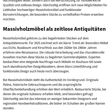
Nachhaltigkeit wider, sondern auch die Wertschätzung für handwerkliche
Qualität und zeitloses Design. Gleichzeitig eröffnen sich neue Möglichkeiten für
Liebhaber hochwertiger Massivholzmöbel und funktionaler
Büroeinrichtungen, die besondere Stücke zu vorteilhaften Preisen erwerben
möchten.
Massivholzmöbel als zeitlose Antiquitäten
Massivholzmöbel gehören zu den begehrtesten Stücken auf dem
Antiquitätenmarkt. Für 2025 zeichnet sich ein klarer Trend ab: Besonders Möbel
aus Eiche, Nussbaum und Kirschholz aus den 1920er bis 1960er Jahren
erfahren eine Renaissance. Die robuste Verarbeitung und das charaktervolle
Aussehen machen diese Stücke zu begehrten Sammlerobjekten. Experten
beobachten eine steigende Nachfrage nach Möbeln im Bauhaus-Stil sowie
nach skandinavischen Designklassikern, deren klare Linienführung und
funktionales Design auch heute noch überzeugen.
Bei Massivholzmöbeln steht die Authentizität im Vordergrund. Originale
Patina, historische Gebrauchsspuren und die ursprüngliche
Oberflächenbehandlung erhöhen den Wert erheblich. Restaurierte Stücke, bei
denen die originale Substanz erhalten blieb, sind besonders gefragt.
Gleichzeitig wächst das Interesse an weniger bekannten Designern und
regionalen Handwerkstraditionen, die bisher im Schatten der großen Namen
standen.