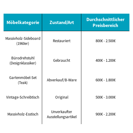
Durchschnittlicher
Möbelkategorie
Zustand/Art
Preisbereich
Massivholz-Sideboard
Restauriert
800€ - 2.500€
(1960er)
Bürodrehstuhl
Gebraucht
400€ - 1.200€
(Designklassiker)
Gartenmöbel-Set
Abverkauf/B-Ware
600€ - 1.800€
(Teak)
Vintage-Schreibtisch
Original
500€ - 3.000€
Unverkaufter
Massivholz-Esstisch
900€ - 2.200€
Ausstellungsartikel