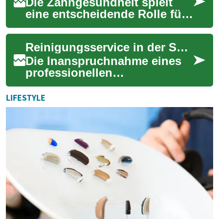
Die Zahngesundheit spielt
eine entscheidende Rolle für
unser allgemeines
Wohlbefinden. Von
Reinigungsservice in der Schweiz: Kosten, Leistungen und Vergleich
regelmäßigen Kontrollen bi...
Die Inanspruchnahme eines
professionellen
Reinigungsservices in der
Schweiz wird immer beliebter.
LIFESTYLE
Viele Menschen schä...