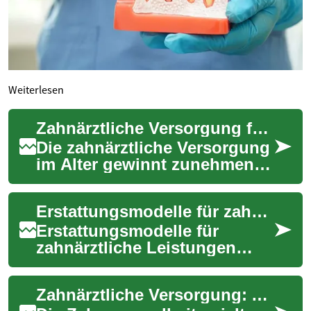
Weiterlesen
Zahnärztliche Versorgung für Senioren: Was Sie wissen müssen
Die zahnärztliche Versorgung
im Alter gewinnt zunehmend
an Bedeutung. Mit
fortschreitendem Alter ändern
Erstattungsmodelle für zahnärztliche Leistungen: Ein praktischer Überblick
sich die Bedü...
Erstattungsmodelle für
zahnärztliche Leistungen
bestimmen, wie Kosten für
Behandlungen, Prothetik
Zahnärztliche Versorgung: Alles, was Sie über moderne Zahnmedizin wissen müssen
oder kieferorthopäd...