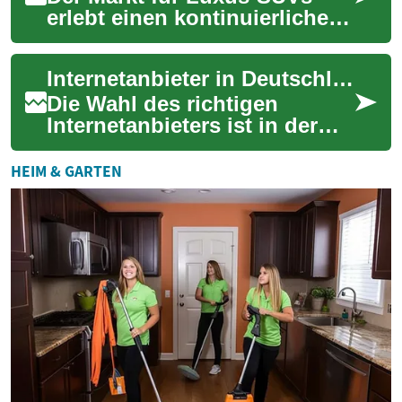
erlebt einen kontinuierlichen
Aufschwung, da immer mehr
Käufer die Kombination aus
Internetanbieter in Deutschland: Ein umfassender Überblick
Komfort, ...
Die Wahl des richtigen
Internetanbieters ist in der
heutigen digitalen Welt von
entscheidender Bedeutung.
HEIM & GARTEN
Mit der zun...