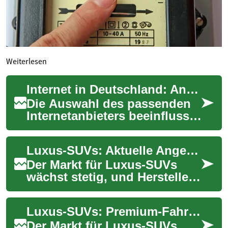
Weiterlesen
Internet in Deutschland: Anbieter, Technik und Tarife im Überblick
Die Auswahl des passenden
Internetanbieters beeinflusst
Alltag und Arbeit erheblich.
Dieser umfassende Überblick
Luxus-SUVs: Aktuelle Angebote und Premium-Modelle im Überblick
erlä...
Der Markt für Luxus-SUVs
wächst stetig, und Hersteller
überbieten sich gegenseitig
mit immer exklusiveren
Luxus-SUVs: Premium-Fahrzeuge und aktuelle Angebote im Überblick
Modellen un...
Der Markt für Luxus-SUVs