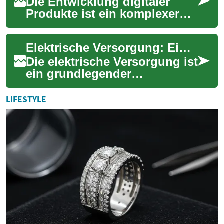
Die Entwicklung digitaler
Produkte ist ein komplexer
Prozess, der weit über das
bloße Programmieren
Elektrische Versorgung: Ein Überblick über Energieeffizienz und nachhaltige Lösungen
hinausgeht. Sie u...
Die elektrische Versorgung ist
ein grundlegender
Bestandteil unseres
modernen Lebens und spielt
LIFESTYLE
eine entscheidende Ro...