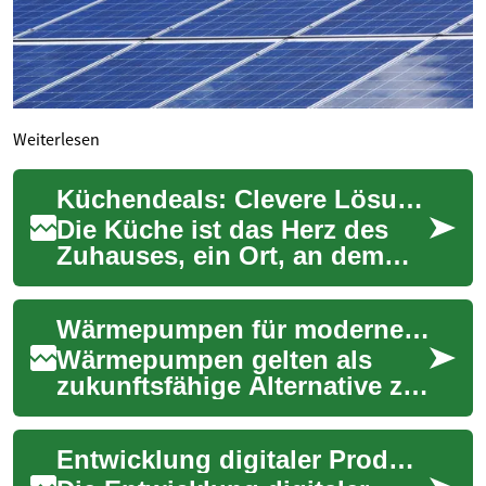
Weiterlesen
Küchendeals: Clevere Lösungen für moderne und nachhaltige Küchen
Die Küche ist das Herz des
Zuhauses, ein Ort, an dem
Familien zusammenkommen
und Erinnerungen geschaffen
Wärmepumpen für moderne Gebäude: Effizient & nachhaltig
werden. In d...
Wärmepumpen gelten als
zukunftsfähige Alternative zu
klassischen Heizsystemen.
Sie gewinnen Wärme aus
Entwicklung digitaler Produkte für verschiedene Branchen
Luft, Erdreich ...