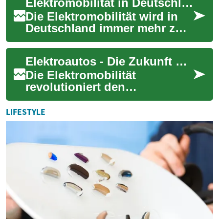
Elektromobilität in Deutschland: Autos der Zukunft
erneuerbaren Ener...
Die Elektromobilität wird in
Deutschland immer mehr zur
Schlüsseltechnologie der
Verkehrswende. Mit
Elektroautos - Die Zukunft der Mobilität
wachsender Modell...
Die Elektromobilität
revolutioniert den
Verkehrssektor und gewinnt
in Deutschland zunehmend
LIFESTYLE
an Bedeutung. Immer mehr ...