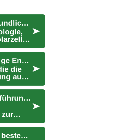
Solardach: Die innovative Lösung für umweltfreundliche Häuser
ologie,
larzellen
Solardach: Eine innovative Lösung für nachhaltige Energiegewinnung
ie die
ung aus
Solaranlagen für Ihr Dach: Eine umfassende Einführung in moderne Solartechnik
 zur
Autoangebote: Wie Sie das beste Fahrzeug zum besten Preis finden