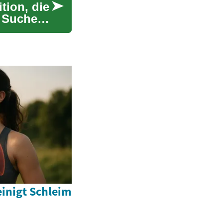
tion, die
r Suche
inigt Schleim