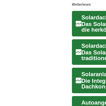
Weiterlesen
Das Sola
die herk
kombini..
Das Solar
traditio
Sonnenen
Die Inte
Dachkons
bevorzug