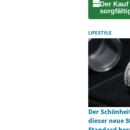
Der Kauf 
sorgfält
nach...
LIFESTYLE
Der Schönhei
dieser neue S
Standard her