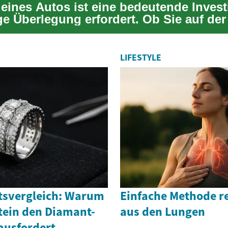
eines Autos ist eine bedeutende Investi
ige Überlegung erfordert. Ob Sie auf de
LIFESTYLE
tsvergleich: Warum
Einfache Methode re
tein den Diamant-
aus den Lungen
ausfordert