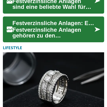
Festverzinsliche Anlagen
sind eine beliebte Wahl für
Anleger, die nach Stabilität
und regelmäßigen Erträgen
Festverzinsliche Anlagen: Ein Leitfaden für sichere Investitionen
suchen. D...
Festverzinsliche Anlagen
gehören zu den
grundlegenden Bausteinen
einer ausgewogenen
LIFESTYLE
Anlagestrategie. Diese
Investment...