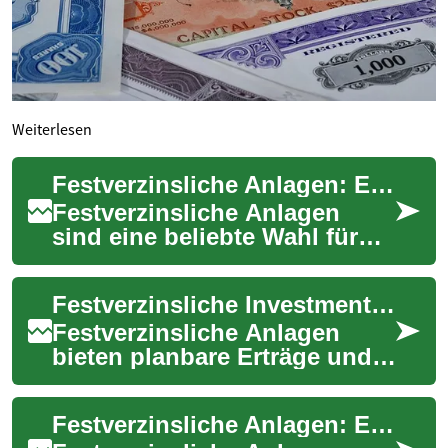
Weiterlesen
Festverzinsliche Anlagen: Eine sichere Option für Ihr Geld
Festverzinsliche Anlagen
sind eine beliebte Wahl für
Anleger, die nach Stabilität
und regelmäßigen Erträgen
Festverzinsliche Investments: Sicherheit und Planbarkeit
suchen. D...
Festverzinsliche Anlagen
bieten planbare Erträge und
gelten als tragende Säule
eines ausgewogenen
Festverzinsliche Anlagen: Eine sichere Option für Ihr Vermögen
Portfolios. Erfahre...