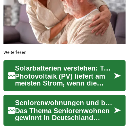
Weiterlesen
Solarbatterien verstehen: Technik, Auswahl, Nutzen
Photovoltaik (PV) liefert am
meisten Strom, wenn die
Sonne scheint – aber genau
dann ist der Bedarf im
Seniorenwohnungen und betreutes Wohnen - Ein umfassender Leitfaden
Haushalt oft g...
Das Thema Seniorenwohnen
gewinnt in Deutschland
zunehmend an Bedeutung.