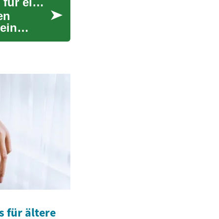
Haushaltsauflösung: Ein umfassender Leitfaden für eine stressfreie Räumung
en
ein
 für ältere