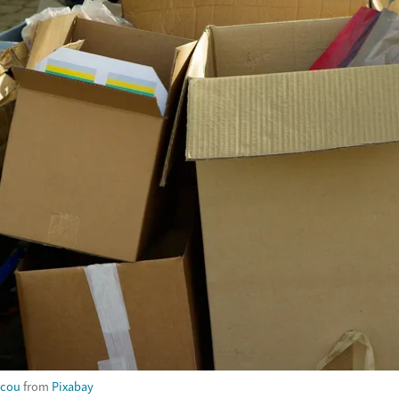
acou
from
Pixabay