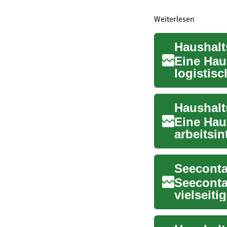
Weiterlesen
Eine Hau
logistis
Todesfall,
Haushalt
Eine Hau
arbeitsin
nach ein.
Seecontai
vielseit
eignen. Si