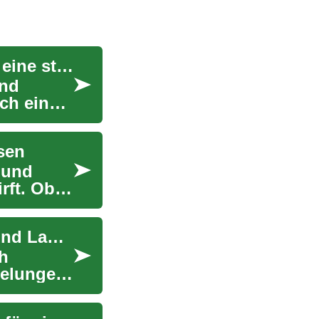
Haushaltsauflösung: Umfassender Leitfaden für eine stressfreie Räumung
und
ach einem
sen
 und
rft. Ob
Seecontainer: Nutzung für Bau, Entrümpelung und Lagerung
ch
pelungen