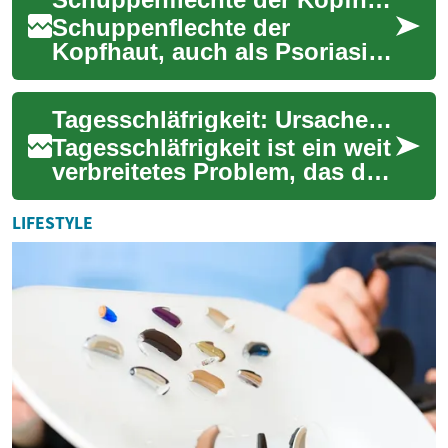
natürlichen Hausmitte...
Schuppenflechte der
Kopfhaut, auch als Psoriasis
capitis bekannt, ist eine
häufige Form der Psoriasis,
Tagesschläfrigkeit: Ursachen, Symptome und natürliche Lösungsansätze
die für viele ...
Tagesschläfrigkeit ist ein weit
verbreitetes Problem, das die
Lebensqualität und
Produktivität vieler Menschen
LIFESTYLE
beeint...