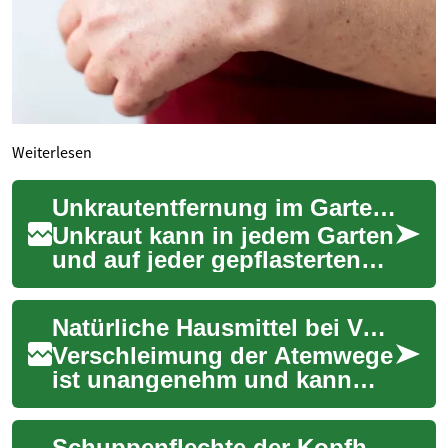
Weiterlesen
Unkrautentfernung im Garten und auf gepflasterten Flächen: Effektive Methoden und Tipps
Unkraut kann in jedem Garten
und auf jeder gepflasterten
Fläche zu einem lästigen
Problem werden. Es wächst
Natürliche Hausmittel bei Verschleimung: Praktische Tipps
hartnäcki...
Verschleimung der Atemwege
ist unangenehm und kann
sich hartnäckig halten.
Erfahren Sie, welche
Schuppenflechte der Kopfhaut: Wirksame Behandlungsmöglichkeiten