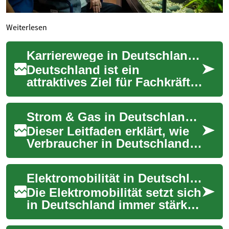
Weiterlesen
Karrierewege in Deutschland erkunden
Deutschland ist ein
attraktives Ziel für Fachkräfte
aus aller Welt, die nach
neuen beruflichen
Strom & Gas in Deutschland: Praxisleitfaden für Verbraucher
Möglichkeiten suchen. ...
Dieser Leitfaden erklärt, wie
Verbraucher in Deutschland
Strom und Gas effizient,
nachhaltig und
Elektromobilität in Deutschland – Die Mobilität von morgen
kostensparend nutzen...
Die Elektromobilität setzt sich
in Deutschland immer stärker
durch: Mehr Reichweite,