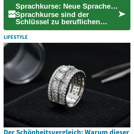
dichteres Ladenetz und
Sprachkurse: Neue Sprachen lernen, Türen weltweit öffnen
attraktiv...
Sprachkurse sind der
Schlüssel zu beruflichen
Chancen, kulturellem
Austausch und persönlicher
LIFESTYLE
Weiterentwicklung. Ob P...
Der Schönheitsvergleich: Warum dieser