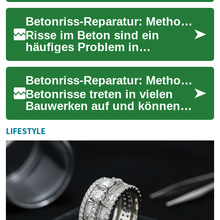
Haarrissen bis zu
Betonriss-Reparatur: Methoden für Bau und Gebäude
strukturellen Schäden re...
Risse im Beton sind ein
häufiges Problem in
Bauwerken jeder Größe und
können von kosmetischen
Betonriss‑Reparatur: Methoden für langlebige Instandsetzung
Haar­rissen bis zu sich...
Betonrisse treten in vielen
Bauwerken auf und können
von harmlosen Haarrissen bis
zu strukturell relevanten
LIFESTYLE
Schäden r...