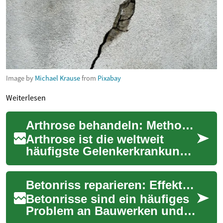
Image by
Michael Krause
from
Pixabay
Weiterlesen
Arthrose behandeln: Methoden und Optionen im Überblick
Arthrose ist die weltweit
häufigste Gelenkerkrankung
und kann die Mobilität und
Lebensqualität erheblich
Betonriss reparieren: Effektive Methoden für Bau und Gebäude
beeinträchti...
Betonrisse sind ein häufiges
Problem an Bauwerken und
können von harmlosen