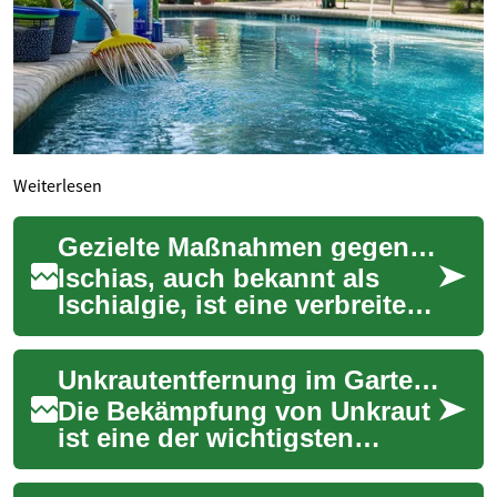
Weiterlesen
Gezielte Maßnahmen gegen Ischiasbeschwerden
Ischias, auch bekannt als
Ischialgie, ist eine verbreitete
Beschwerde, die durch eine
Reizung oder Kompression
Unkrautentfernung im Garten: Effektive Methoden für einen gepflegten Außenbereich
des Is...
Die Bekämpfung von Unkraut
ist eine der wichtigsten
Aufgaben in der
Gartenpflege. Ob zwischen