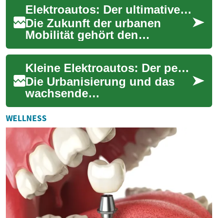
Elektroautos: Der ultimative Leitfaden für kompakte Stadtfahrzeuge
steigend...
Die Zukunft der urbanen
Mobilität gehört den
Elektrofahrzeugen.
Besonders kompakte
Kleine Elektroautos: Der perfekte Begleiter für die Stadt
Elektroautos haben sich als
ideale...
Die Urbanisierung und das
wachsende
Umweltbewusstsein haben zu
einer steigenden Nachfrage
WELLNESS
nach kompakten
Elektrofahrz...