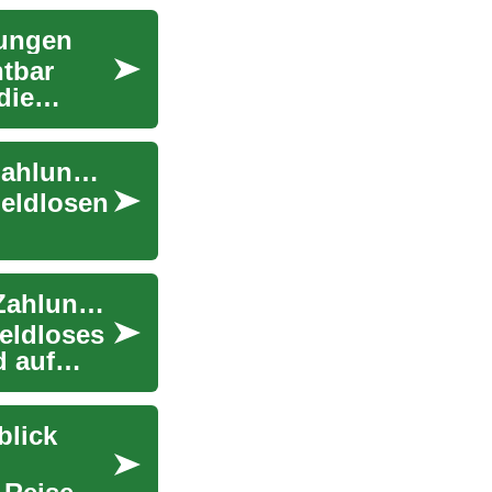
lungen
htbar
die
Kreditkarten verstehen: Moderner Leitfaden zu Zahlungsmethoden
geldlosen
Kreditkarten verstehen: Moderner Leitfaden für Zahlungen
geldloses
 auf
blick