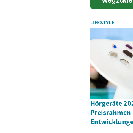
wegzuden
und barg
LIFESTYLE
Hörgeräte 202
Preisrahmen 
Entwicklung