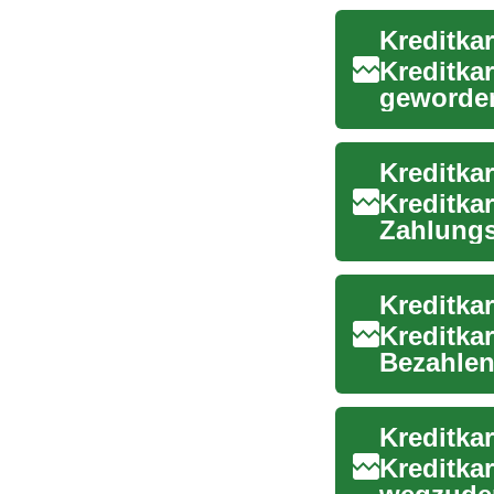
Kreditkar
Kreditka
geworden.
wichtigst
Kreditkar
Zahlungs
Zahlunge
Kreditkar
Bezahlen
Reisen. D
Kreditka
Kreditka