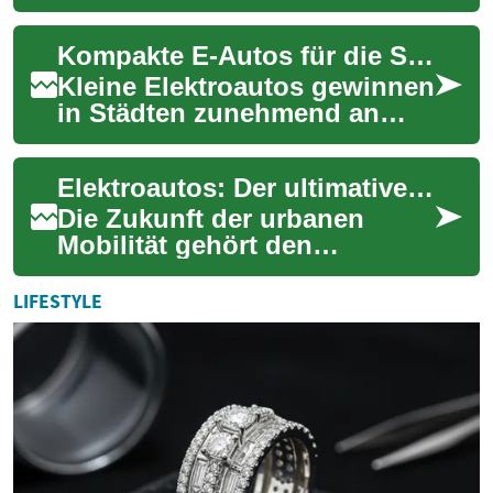
fortbewegen: Elektroautos
verbinden moderne Technik
Kompakte E-Autos für die Stadt: Nachhaltig & praktisch
mit geringerem Umwelt...
Kleine Elektroautos gewinnen
in Städten zunehmend an
Bedeutung: Sie verbinden
geringere Emissionen mit
Elektroautos: Der ultimative Leitfaden für kompakte Stadtfahrzeuge
hoher Wendigke...
Die Zukunft der urbanen
Mobilität gehört den
Elektroautos. Besonders
kompakte Elektrofahrzeuge
LIFESTYLE
gewinnen in deutschen ...