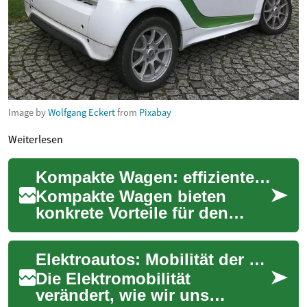
Image by
Wolfgang Eckert
from
Pixabay
Weiterlesen
Kompakte Wagen: effiziente Lösungen für die urbane Mobilität
Kompakte Wagen bieten
konkrete Vorteile für den
innerstädtischen Verkehr:
geringerer Verbrauch,
Elektroautos: Mobilität der Zukunft kompakt erklärt
einfacheres Parken un...
Die Elektromobilität
verändert, wie wir uns