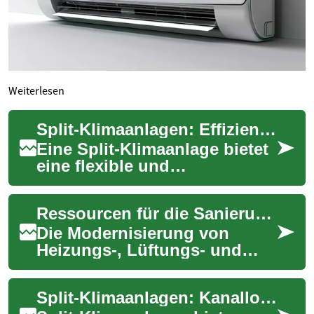
Weiterlesen
Split-Klimaanlagen: Effiziente Klimatisierung für Zuhause
Eine Split-Klimaanlage bietet
eine flexible und
energiesparende Lösung zur
Klimatisierung von
Ressourcen für die Sanierung von Klimaanlagen
Wohnräumen ohne umfangr...
Die Modernisierung von
Heizungs-, Lüftungs- und
Klimaanlagen (HLK) ist eine
wesentliche Investition, die
Split-Klimaanlagen: Kanallose Klimatisierung erklärt
den Wohnkomf...