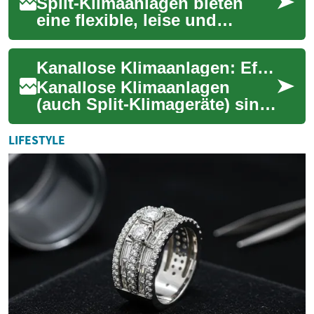
Split-Klimaanlagen bieten
eine flexible, leise und
energieeffiziente Alternative
zu traditionellen Kanal-
Kanallose Klimaanlagen: Effiziente Kühlung und Heizfunktion
Systemen. Al...
Kanallose Klimaanlagen
(auch Split-Klimageräte) sind
eine flexible, platzsparende
Lösung für warmes und
LIFESTYLE
kühles Raumkl...