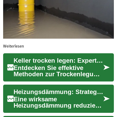
Weiterlesen
Keller trocken legen: Expertentipps für gesunde Räume
Entdecken Sie effektive
Methoden zur Trockenlegung
Ihres Kellers und schaffen Sie
ein gesundes Wohnumfeld.
Heizungsdämmung: Strategien gegen Feuchtigkeit im Haus
Unser umfa...
Eine wirksame
Heizungsdämmung reduziert
Wärmeverluste und