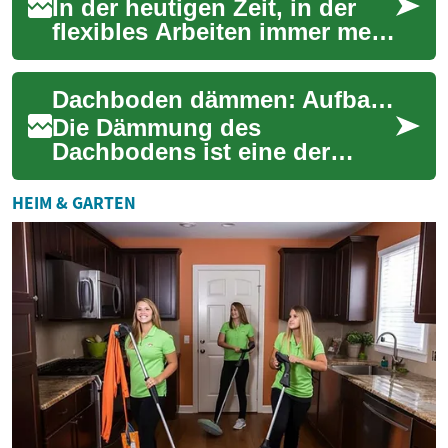
Hause...
In der heutigen Zeit, in der
flexibles Arbeiten immer mehr
an Bedeutung gewinnt,
suchen viele Menschen nach
Dachboden dämmen: Aufbau, Materialien und praktische Hinweise
kreativen...
Die Dämmung des
Dachbodens ist eine der
effektivsten Maßnahmen, um
den Energieverbrauch eines
HEIM & GARTEN
Hauses zu senken, das R...