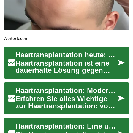
Weiterlesen
Haartransplantation heute: Methoden, Forschung & Ergebnisse
Haartransplantation ist eine
dauerhafte Lösung gegen
Haarausfall, die dank
moderner Techniken
Haartransplantation: Moderner Leitfaden zu Verfahren & Ergebnissen
natürlichere Resultate ...
Erfahren Sie alles Wichtige
zur Haartransplantation: von
modernen Techniken wie FUE
und FUT über spezielle
Haartransplantation: Eine umfassende Erklärung des medizinischen Verfahrens
Anwendunge...