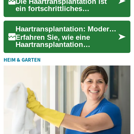
Die Haartransplantation ist
ein fortschrittliches
medizinisches Verfahren, das
zunehmend an Popularität
Haartransplantation: Moderner Praxisleitfaden für Patienten
gewinnt. Dies...
Erfahren Sie, wie eine
Haartransplantation
funktioniert, wer dafür
geeignet ist und welche
HEIM & GARTEN
Methoden (FUE, FUT, DHI) z...