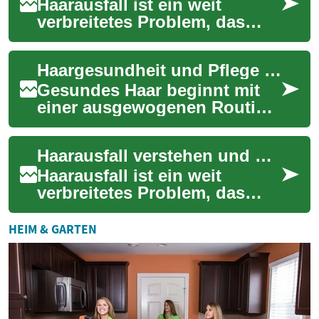
Haarausfall ist ein weit
verbreitetes Problem, das
sowohl Frauen als auch
Männer betreffen kann. Es
Haargesundheit und Pflege für Frauenfrisuren
kann verschiedene...
Gesundes Haar beginnt mit
einer ausgewogenen Routine,
die Reinigung, Feuchtigkeit
und Schutz umfasst.
Haarausfall verstehen und behandeln: Ursachen, Lösungen und Nährstoffe
Unabhängig davo...
Haarausfall ist ein weit
verbreitetes Problem, das
viele Menschen betrifft und
oft zu Verunsicherung führt.
HEIM & GARTEN
In diesem...