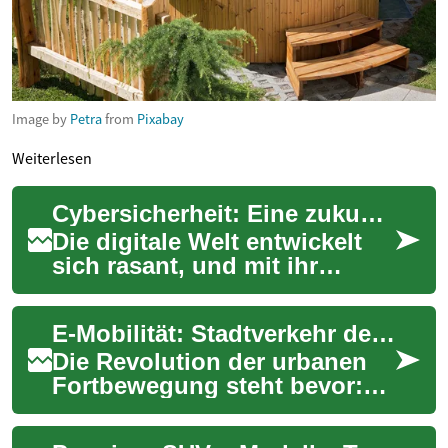
Image by
Petra
from
Pixabay
Weiterlesen
Cybersicherheit: Eine zukunftssichere Karrierewahl
Die digitale Welt entwickelt
sich rasant, und mit ihr
wächst der Bedarf an
Fachkräften im Bereich
E-Mobilität: Stadtverkehr der Zukunft
Cybersicherheit. Di...
Die Revolution der urbanen
Fortbewegung steht bevor:
Elektrofahrzeuge
transformieren den