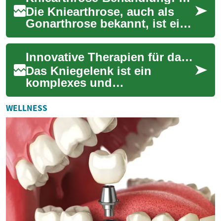
Die Kniearthrose, auch als
Gonarthrose bekannt, ist eine
häufige degenerative
Gelenkerkrankung, die
Innovative Therapien für das Kniegelenk
Millionen von Men...
Das Kniegelenk ist ein
komplexes und
entscheidendes Gelenk für
unsere Mobilität.
WELLNESS
Verletzungen,
Verschleißerscheinunge...