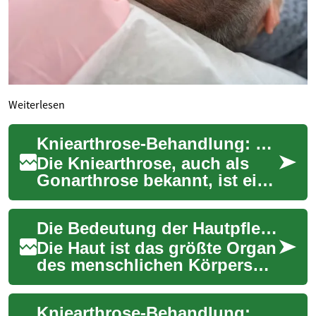
Weiterlesen
Kniearthrose-Behandlung: Effektive Therapieoptionen für schmerzfreie Bewegung
Die Kniearthrose, auch als
Gonarthrose bekannt, ist eine
häufige degenerative
Gelenkerkrankung, die
Die Bedeutung der Hautpflege: Neue Erkenntnisse aus Forschung und Dermatologie
Millionen von Men...
Die Haut ist das größte Organ
des menschlichen Körpers
und spielt eine
entscheidende Rolle für
Kniearthrose-Behandlung: Effektive Therapien für schmerzfreie Mobilität
unsere Gesundheit und ...