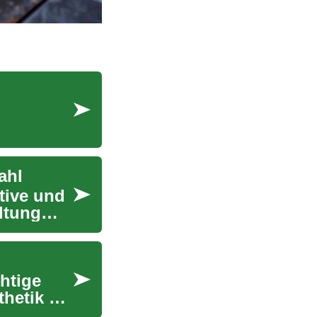
ahl
tive und
ltung
htige
hetik als