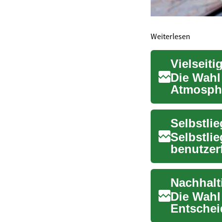
Weiterlesen
Vielseit
Die Wahl
Atmosphä
maßgebli
Selbstli
Selbstli
benutzer
dar. Sie s
Nachhalt
Die Wahl
Entschei
auch Fun