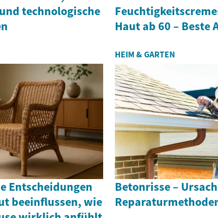
und technologische
Feuchtigkeitscremes
en
Haut ab 60 – Beste
HEIM & GARTEN
che Entscheidungen
Betonrisse – Ursac
t beeinflussen, wie
Reparaturmethode
use wirklich anfühlt