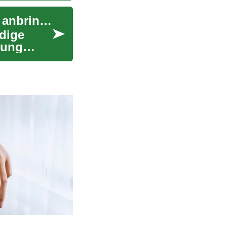
Renovieren leicht gemacht: Fliesen ohne Kleber anbringen
dige
gung