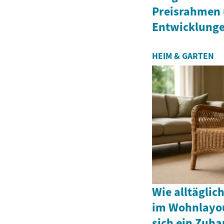
Preisrahmen 
Entwicklung
HEIM & GARTEN
Wie alltägli
im Wohnlayou
sich ein Zuha