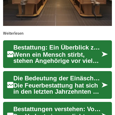
Weiterlesen
Bestattung: Ein Überblick zu Einäscherung, Urne, Friedhof und Kosten
Wenn ein Mensch stirbt,
stehen Angehörige vor vielen
Entscheidungen:
Bestattungsart, Auswahl
Die Bedeutung der Einäscherung: Ein umfassender Leitfaden zur Feuerbestattung
einer Urne, Friedhofspla...
Die Feuerbestattung hat sich
in den letzten Jahrzehnten zu
einer der häufigsten
Bestattungsformen in
Bestattungen verstehen: Von Einäscherung bis Friedhof
Deutschland entw...