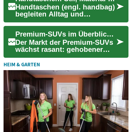
Handtaschen (engl. handbag)
begleiten Alltag und
besondere Anlässe
gleichermaßen. Sie
Premium-SUVs im Überblick: Modelle, Technik und Angebote
kombinieren Funktionalität
mit ...
Der Markt der Premium-SUVs
wächst rasant: gehobener
Komfort trifft auf
Vielseitigkeit und neueste
HEIM & GARTEN
Technik. Entdecken ...