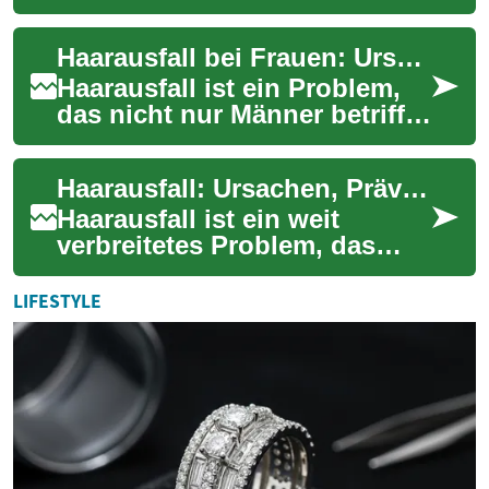
sowohl Frauen als auch
Männer betreffen kann. Es
Haarausfall bei Frauen: Ursachen, Behandlungen und Lösungen
kann verschiedene...
Haarausfall ist ein Problem,
das nicht nur Männer betrifft.
Viele Frauen leiden ebenfalls
unter diesem belastenden
Haarausfall: Ursachen, Prävention und Behandlung
Zu...
Haarausfall ist ein weit
verbreitetes Problem, das
sowohl Männer als auch
Frauen betreffen kann. Es
LIFESTYLE
kann nicht nur da...