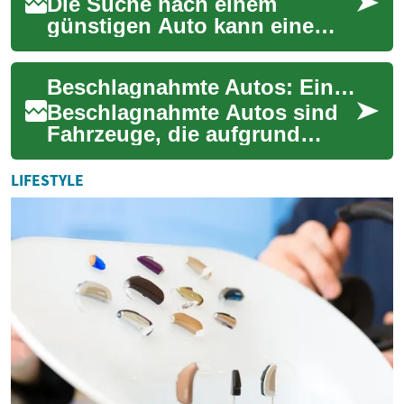
Die Suche nach einem
günstigen Auto kann eine
Herausforderung sein,
besonders wenn man ein
Beschlagnahmte Autos: Eine umfassende Einführung in den Markt
qualitativ hochwertiges Fa...
Beschlagnahmte Autos sind
Fahrzeuge, die aufgrund
verschiedener Gründe von
Behörden oder
LIFESTYLE
Finanzinstituten eingezogen
...