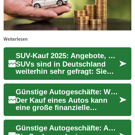
Weiterlesen
SUV-Kauf 2025: Angebote, Kosten, Trends und Tipps
SUVs sind in Deutschland
weiterhin sehr gefragt: Sie
vereinen Pkw-Komfort mit
robuster Geländetauglichkeit
Günstige Autogeschäfte: Wie Sie das beste Angebot finden
und bieten...
Der Kauf eines Autos kann
eine große finanzielle
Investition sein. Viele
Menschen suchen daher nach
Günstige Autogeschäfte: Auktionen und beschlagnahmte Fahrzeuge
günstigen Autoges...