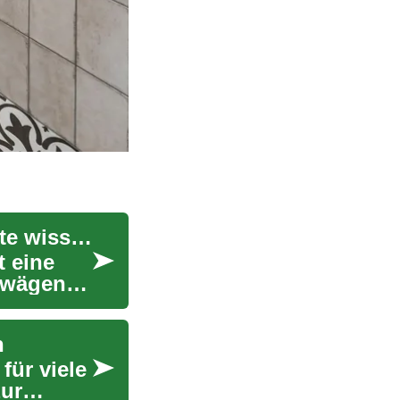
Brustvergrößerung: Was Sie über Brustimplantate wissen sollten
t eine
erwägen
n
für viele
zur