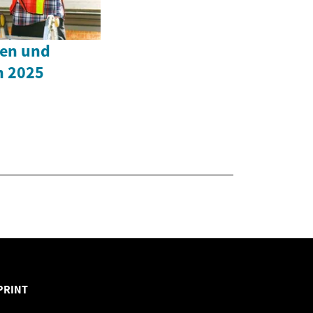
hen und
n 2025
PRINT