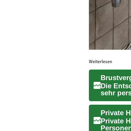
Weiterlesen
Die Ents
sehr per
diesen Sc
Private 
Private H
Personen