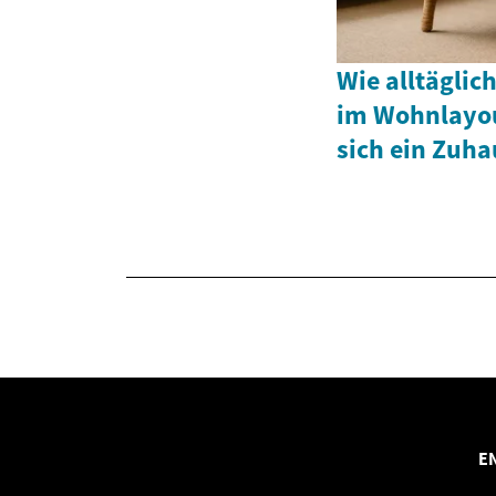
Wie alltägli
im Wohnlayou
sich ein Zuha
E