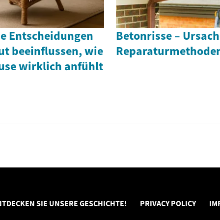
che Entscheidungen
Betonrisse – Ursac
t beeinflussen, wie
Reparaturmethode
use wirklich anfühlt
NTDECKEN SIE UNSERE GESCHICHTE!
PRIVACY POLICY
IM