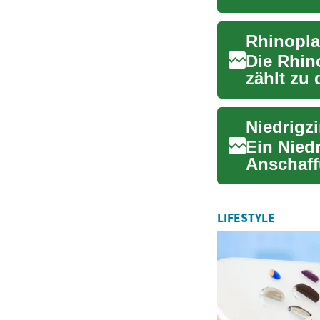
gesetzli..
Die Rhin
zählt zu 
Diese...
Niedrigz
Ein Niedr
Anschaff
Umschuld
LIFESTYLE