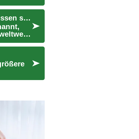
Rhinoplastik: Was Sie über Nasenkorrekturen wissen sollten
nannt,
weltweit.
größere