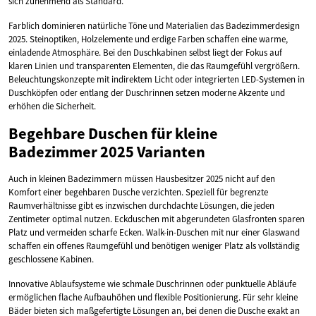
sich zunehmend als Standard.
Farblich dominieren natürliche Töne und Materialien das Badezimmerdesign
2025. Steinoptiken, Holzelemente und erdige Farben schaffen eine warme,
einladende Atmosphäre. Bei den Duschkabinen selbst liegt der Fokus auf
klaren Linien und transparenten Elementen, die das Raumgefühl vergrößern.
Beleuchtungskonzepte mit indirektem Licht oder integrierten LED-Systemen in
Duschköpfen oder entlang der Duschrinnen setzen moderne Akzente und
erhöhen die Sicherheit.
Begehbare Duschen für kleine
Badezimmer 2025 Varianten
Auch in kleinen Badezimmern müssen Hausbesitzer 2025 nicht auf den
Komfort einer begehbaren Dusche verzichten. Speziell für begrenzte
Raumverhältnisse gibt es inzwischen durchdachte Lösungen, die jeden
Zentimeter optimal nutzen. Eckduschen mit abgerundeten Glasfronten sparen
Platz und vermeiden scharfe Ecken. Walk-in-Duschen mit nur einer Glaswand
schaffen ein offenes Raumgefühl und benötigen weniger Platz als vollständig
geschlossene Kabinen.
Innovative Ablaufsysteme wie schmale Duschrinnen oder punktuelle Abläufe
ermöglichen flache Aufbauhöhen und flexible Positionierung. Für sehr kleine
Bäder bieten sich maßgefertigte Lösungen an, bei denen die Dusche exakt an