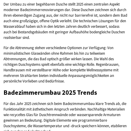
Der Umbau zu einer begehbaren Dusche stellt 2025 einen zentralen Aspekt
moderner Badezimmerrenovierungen dar. Diese Duschen zeichnen sich durch
ihren ebenerdigen Zugang aus, der nicht nur barrierefrei ist, sondern dem Bad
auch eine großzügige, offene Optik verleiht. Die technischen Lösungen für den
Wasserablauf haben sich in den letzten Jahren deutlich verbessert, sodass
auch bei Bestandsgebäuden mit geringer Aufbauhöhe bodengleiche Duschen
realisierbar sind.
Für die Abtrennung stehen verschiedene Optionen zur Verfügung: Von
minimalistischen Glaswänden ohne Rahmen bis hin zu teilweisen
Abtrennungen, die das Bad optisch größer wirken lassen. Die Wahl des
richtigen Duschsystems spielt ebenfalls eine wichtige Rolle. Regenbrausen,
Handbrausen mit verstellbarer Höhe oder komplette Wellnesssysteme mit
mehreren Strahlarten bieten individuelle Anpassungsmöglichkeiten an
persönliche Vorlieben und Bedürfnisse.
Badezimmerumbau 2025 Trends
Für das Jahr 2025 zeichnen sich beim Badezimmerumbau klare Trends ab, die
Funktionalität mit ästhetischem Anspruch verbinden. Nachhaltige Materialien
wie recyceltes Glas für Duschtrennwände oder wassersparende Armaturen
gewinnen an Bedeutung. Digitale Elemente wie programmierbare
Duschsysteme, die Wassertemperatur und -druck speichern können, etablieren