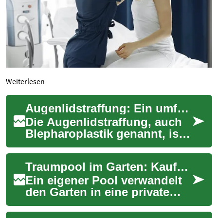
Weiterlesen
Augenlidstraffung: Ein umfassender Leitfaden zur ästhetischen Lidkorrektur
Die Augenlidstraffung, auch
Blepharoplastik genannt, ist
ein chirurgischer Eingriff, der
sowohl aus ästhetischen als
Traumpool im Garten: Kaufberatung & Planungstipps 2025
...
Ein eigener Pool verwandelt
den Garten in eine private
Ferienoase: von
erfrischenden