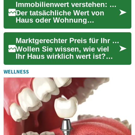
Immobilienwert verstehen: Ratgeber für Eigentümer
Schwimmrunden bis zu
entspannten...
Der tatsächliche Wert von
Haus oder Wohnung
entscheidet über Kauf,
Verkauf, Finanzierung und
Marktgerechter Preis für Ihr Eigenheim: Bewertungsratgeber
Steuern. Dieser Ratgeber...
Wollen Sie wissen, wie viel
Ihr Haus wirklich wert ist?
Dieser Leitfaden erklärt,
welche Faktoren den
WELLNESS
Immobilienwert ...